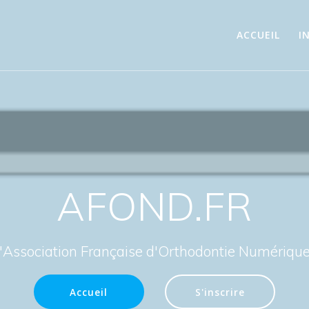
ACCUEIL
I
AFOND.FR
 l'Association Française d'Orthodontie Numérique 
Accueil
S'inscrire