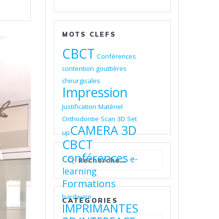
MOTS CLEFS
CBCT
Conférences
contention
gouttières
chirurgicales
Impression
Justification
Matériel
Orthodontie
Scan 3D
Set
CAMERA 3D
up
CBCT
Recherche
conférences
e-
pour
learning
:
Formations
hardware
CATÉGORIES
IMPRIMANTES