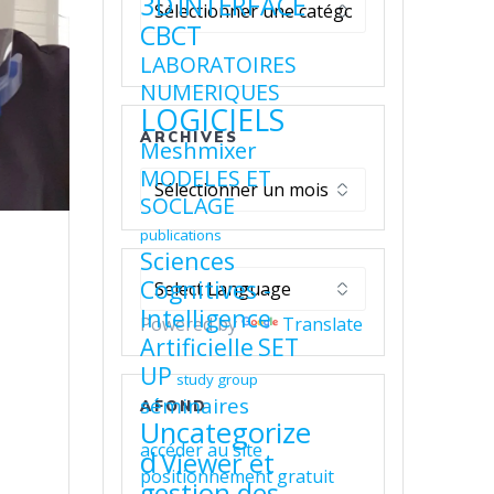
Catégories
3D
INTERFACE
CBCT
LABORATOIRES
NUMERIQUES
LOGICIELS
ARCHIVES
Meshmixer
MODELES ET
Archives
SOCLAGE
publications
Sciences
Cognitives -
Intelligence
Powered by
Translate
Artificielle
SET
UP
study group
séminaires
AFOND
Uncategorize
accéder au site
d
Viewer et
positionnement gratuit
gestion des