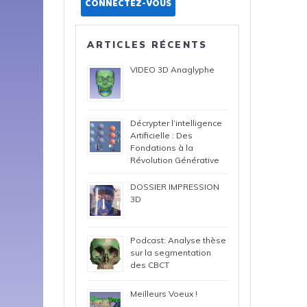
CONNECTEZ-VOUS
ARTICLES RÉCENTS
VIDEO 3D Anaglyphe
Décrypter l’intelligence
Artificielle : Des
Fondations à la
Révolution Générative
DOSSIER IMPRESSION
3D
Podcast: Analyse thèse
sur la segmentation
des CBCT
Meilleurs Voeux !